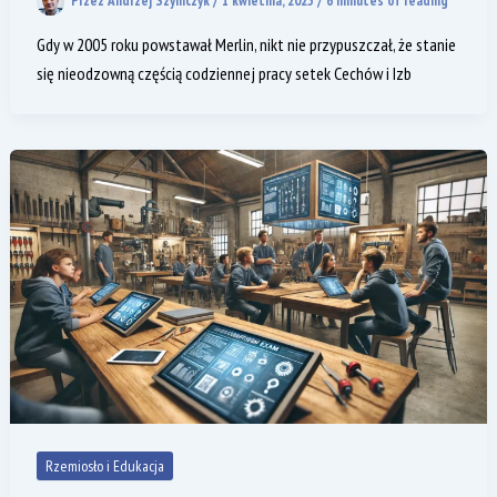
Przez
Andrzej Szymczyk
/
1 kwietnia, 2025
/
6 minutes of reading
Gdy w 2005 roku powstawał Merlin, nikt nie przypuszczał, że stanie
się nieodzowną częścią codziennej pracy setek Cechów i Izb
Rzemiosło i Edukacja